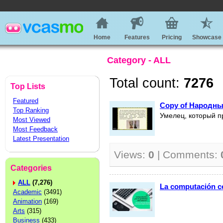
Home
Features
Pricing
Showcase
Category - ALL
Total count:
7276
Top Lists
Featured
Copy of Народн
Top Ranking
Умелец, который п
Most Viewed
Most Feedback
Latest Presentation
Views:
0
| Comments:
Categories
ALL
(7,276)
La computación co
Academic
(3491)
Animation
(169)
Arts
(315)
Business
(433)