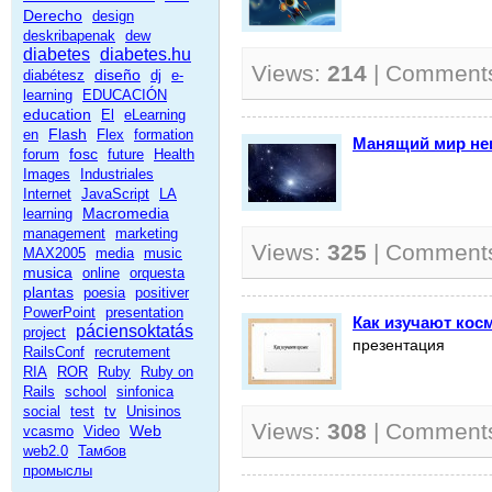
Derecho
design
deskribapenak
dew
diabetes
diabetes.hu
Views:
214
| Comment
diseño
diabétesz
dj
e-
learning
EDUCACIÓN
education
El
eLearning
Flash
en
Flex
formation
Манящий мир не
fosc
forum
future
Health
Images
Industriales
Internet
JavaScript
LA
Macromedia
learning
management
marketing
Views:
325
| Comment
MAX2005
media
music
musica
online
orquesta
plantas
poesia
positiver
PowerPoint
presentation
Как изучают кос
páciensoktatás
project
презентация
RailsConf
recrutement
RIA
ROR
Ruby
Ruby on
Rails
school
sinfonica
social
test
tv
Unisinos
Views:
308
| Comment
Web
vcasmo
Video
web2.0
Тамбов
промыслы