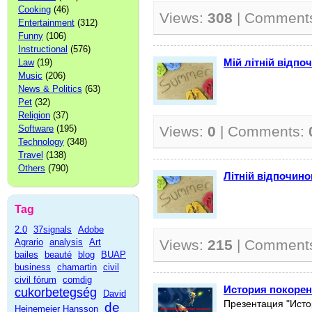
Cooking
(46)
Views:
308
| Comment
Entertainment
(312)
Funny
(106)
Instructional
(576)
Мій літній відпо
Law
(19)
Music
(206)
News & Politics
(63)
Pet
(32)
Religion
(37)
Software
(195)
Views:
0
| Comments:
Technology
(348)
Travel
(138)
Others
(790)
Літній відпочино
Tag
2.0
37signals
Adobe
Agrario
analysis
Art
Views:
215
| Comment
bailes
beauté
blog
BUAP
business
chamartin
civil
civil fórum
comdig
История покорен
cukorbetegség
David
Презентация "Исто
de
Heinemeier Hansson