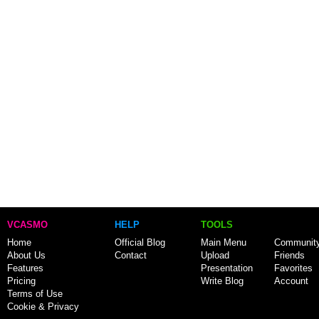
VCASMO
HELP
TOOLS
Home
Official Blog
Main Menu
Communit
About Us
Contact
Upload
Friends
Features
Presentation
Favorites
Pricing
Write Blog
Account
Terms of Use
Cookie & Privacy