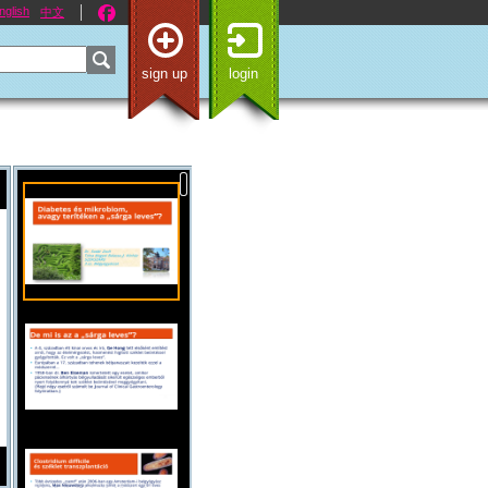
nglish
中文
sign up
login