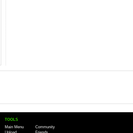
TOOLS
Main Menu
Community
Upload
Friends