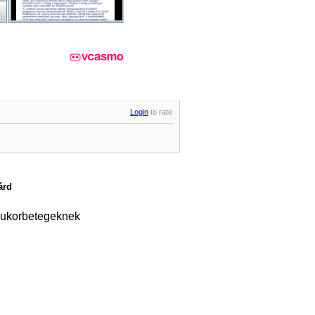
Login
to rate
árd
 cukorbetegeknek