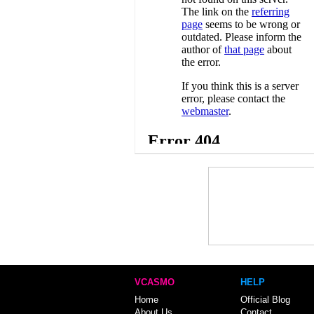
VCASMO
HELP
Home
Official Blog
About Us
Contact