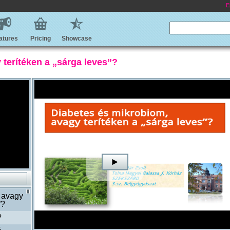
E
atures
Pricing
Showcase
terítéken a „sárga leves”?