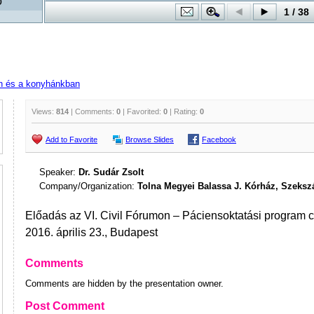
n és a konyhánkban
Views:
814
| Comments:
0
| Favorited:
0
| Rating:
0
Add to Favorite
Browse Slides
Facebook
Speaker:
Dr. Sudár Zsolt
Company/Organization:
Tolna Megyei Balassa J. Kórház, Szeksz
Előadás az VI. Civil Fórumon – Páciensoktatási program
2016. április 23., Budapest
Comments
Comments are hidden by the presentation owner.
Post Comment